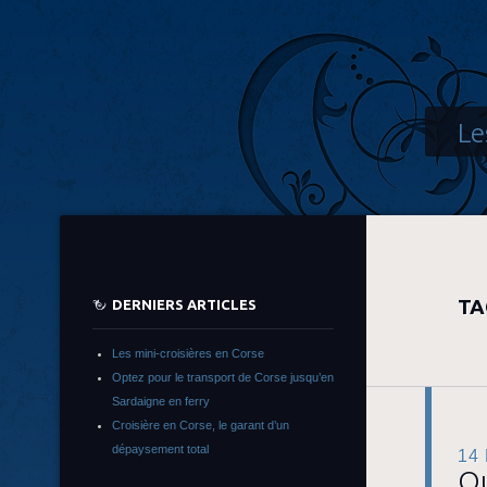
Le
TA
DERNIERS ARTICLES
Les mini-croisières en Corse
Optez pour le transport de Corse jusqu’en
Sardaigne en ferry
Croisière en Corse, le garant d’un
dépaysement total
14
Qu