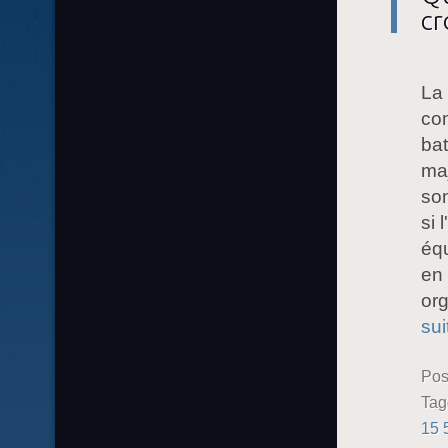
cr
La 
co
bat
maj
son
si 
équ
en 
or
sui
Pos
Ta
15 