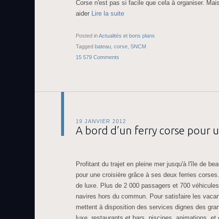
Corse n'est pas si facile que cela à organiser. M
aider
Lire la suite
Posted in
Actualités et bons plans
Tagged
bateau
,
corse
,
SNCM
15 579 Comments
19 JANVIER 2012
A bord d’un ferry corse pour u
Profitant du trajet en pleine mer jusqu'à l'île de
pour une croisière grâce à ses deux ferries corse
de luxe. Plus de 2 000 passagers et 700 véhicule
navires hors du commun. Pour satisfaire les vacanc
mettent à disposition des services dignes des gran
luxe, restaurants et bars, piscines, animations, e