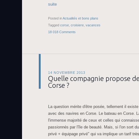
suite
Posted in
Actualités et bons plans
Tagged
corse
,
croisiere
,
vacances
18 018 Comments
14 NOVEMBRE 2013
Quelle compagnie propose des
Corse ?
La question mérite d'être posée, tellement il exist
avec des navires en Corse. Le bateau en Corse. La
l'immense majorité de ceux et celles qui connaiss
passionnés par l'île de beauté. Mais, si l'on sort 
privé + équipage privé" qui va implique un tarif très