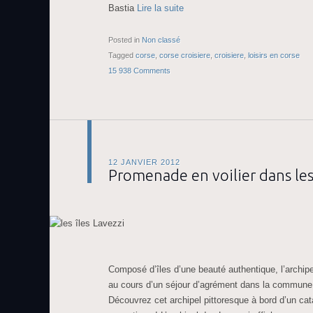
Bastia
Lire la suite
Posted in
Non classé
Tagged
corse
,
corse croisiere
,
croisiere
,
loisirs en corse
15 938 Comments
12 JANVIER 2012
Promenade en voilier dans les 
Composé d’îles d’une beauté authentique, l’archipe
au cours d’un séjour d’agrément dans la commune
Découvrez cet archipel pittoresque à bord d’un ca