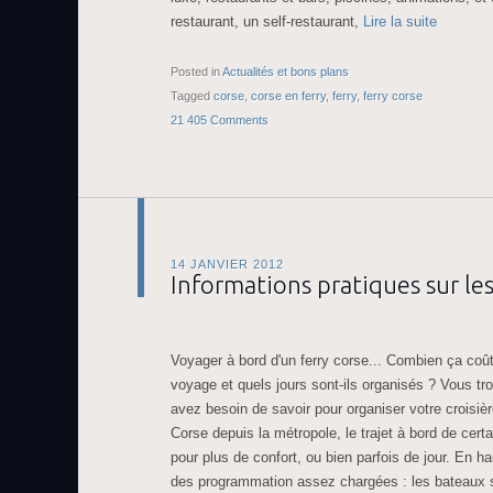
restaurant, un self-restaurant,
Lire la suite
Posted in
Actualités et bons plans
Tagged
corse
,
corse en ferry
,
ferry
,
ferry corse
21 405 Comments
14 JANVIER 2012
Informations pratiques sur les
Voyager à bord d'un ferry corse... Combien ça coût
voyage et quels jours sont-ils organisés ? Vous tr
avez besoin de savoir pour organiser votre croisièr
Corse depuis la métropole, le trajet à bord de certai
pour plus de confort, ou bien parfois de jour. En h
des programmation assez chargées : les bateaux se