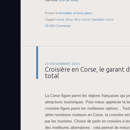
Posted in
Actualités et bons plans
Tagged
corse
,
ferry
,
ferry corse
,
transport corse
26 536 Comments
14 NOVEMBRE 2013
Croisière en Corse, le garant
total
La Corse figure parmi les régions françaises qui 
attractions touristiques. Pour mieux apprécier la b
croisière figure parmi les meilleures options... To
attire nombreux visiteurs en Corse, la croisière est
par les touristes. Choisir de partir en croisière à bo
des meilleures alternatives : cela permet de mieux