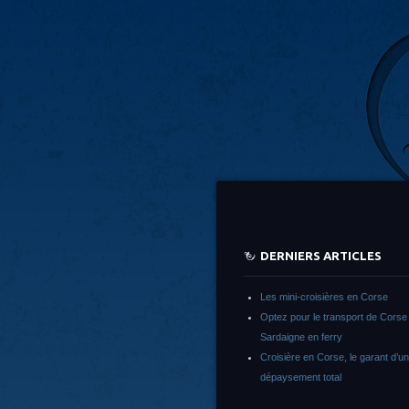
DERNIERS ARTICLES
Les mini-croisières en Corse
Optez pour le transport de Corse
Sardaigne en ferry
Croisière en Corse, le garant d’un
dépaysement total