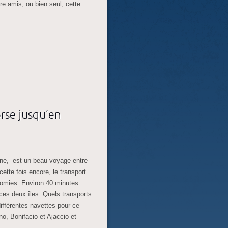
re amis, ou bien seul, cette
rse jusqu’en
igne, est un beau voyage entre
cette fois encore, le transport
nomies. Environ 40 minutes
ces deux îles. Quels transports
ifférentes navettes pour ce
no, Bonifacio et Ajaccio et