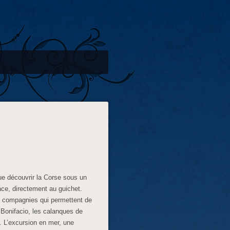
ue découvrir la Corse sous un
ace, directement au guichet.
s compagnies qui permettent de
e Bonifacio, les calanques de
c. L’excursion en mer, une