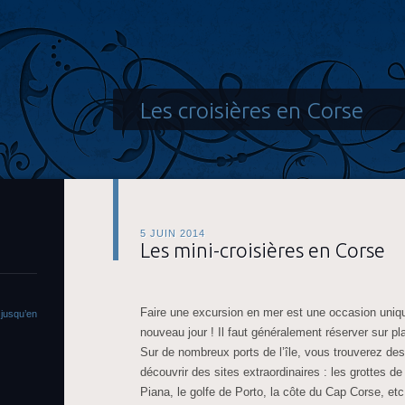
Les croisières en Corse
5 JUIN 2014
Les mini-croisières en Corse
Faire une excursion en mer est une occasion uniq
 jusqu’en
nouveau jour ! Il faut généralement réserver sur pl
Sur de nombreux ports de l’île, vous trouverez de
découvrir des sites extraordinaires : les grottes d
Piana, le golfe de Porto, la côte du Cap Corse, et