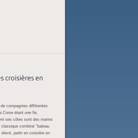
 croisières en
e de compagnies différentes
 Corse étant une île,
ent ses côtes sont des marins
du classique combiné "bateau
 élevé, partir en croisière en