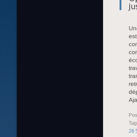
ju
Une
est
con
cor
éc
tra
tra
ret
dép
Aja
Pos
Ta
26 