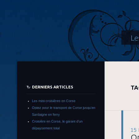
Le
TA
DERNIERS ARTICLES
Les mini-croisières en Corse
Optez pour le transport de Corse jusqu’en
Sardaigne en ferry
Croisière en Corse, le garant d’un
dépaysement total
15
Op